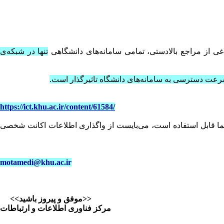
بلاغی از مراجع بالادستی، تمامی سامانه‌های دانشگاهی
تنها در شبکه‌ی
سرعت دسترسی به سامانه‌های دانشگاه تاثیرگذار است.
‏https://ict.khu.ac.ir/content/61584/
ت احراز هویت شخص شما قابل استفاده است، می‌بایست از واگذاری اطلاعات اکانت شخصی
‏motamedi@khu.ac.ir
‎ <<موفق و پیروز باشید>>
‎مرکز فناوری اطلاعات و ارتباطات