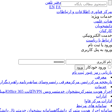
دفتر تلفن
EN
FA
مرکز فناوری اطلاعات و ارتباطات
خدمات ویژه:
هیات علمی
دانشجویان
کارکنان
خدمت الکترونیکی
ارتباط با ریاست
ورود یا ثبت نام
ورود به پنل کاربری
ورود خودکار
بازیابی رمز عبور
ثبت نام
معرفی
تاریخچه مرکز
رئیس مرکز
معرفی رئیس
روسای سابق
برنامه راهبردی
گزار
خدمات
احراز هویت متمرکز
پیشخوان خدمت
سرویس VPN
اکانت Office 365
ایمی
ادارات
ادارات مرکز فاوا
سامانه های مرتبط
سامانه احراز هویت متمرکز دانشگاه
سامانه پیشخوان خدمت
پرتال دانشگ