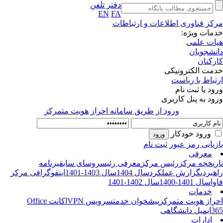
دفتر تلفن
EN
FA
کز فناوری اطلاعات و ارتباطات
مات ویژه:
ات علمی
نشجویان
رکنان
مت الکترونیکی
تباط با ریاست
ود یا ثبت نام
ود به پنل کاربری
ورود از طريق سامانه احراز هويت متمركز
ورود خودکار
زیابی رمز عبور
ثبت نام
معرفی
ریخچه مرکز
رئیس مرکز
معرفی رئیس
روسای سابق
برنامه
هبردی
گزارش عملکرد
سال 1404
سال 1403-1401
اینفوگرافی مرکز
وا
سال 1401-1400
سال 1402-1401
خدمات
راز هویت متمرکز
پیشخوان خدمت
سرویس VPN
اکانت Office
3
ایمیل دانشگاهی
ادارات