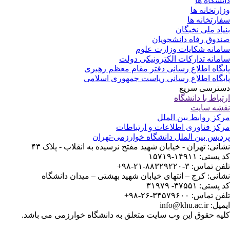
نشگاه ها
ارتخانه ها
ارتخانه ها
یاد ملی نخبگان
دوق رفاه دانشجویان
مانه شکایات وزارت علوم
مانه تدارکات الکترونیکی دولت
یگاه اطلاع رسانی دفتر مقام معظم رهبری
یگاه اطلاع رسانی ریاست جمهوری اسلامی
ترسی سریع
تباط با دانشگاه
شه سایت
کز روابط بین الملل
کز فناوری اطلاعات و ارتباطات
دیس بین الملل دانشگاه خوارزمی-تهران
انی: تهران - خیابان شهید مفتح نرسیده به انقلاب - پلاک ۴۳
ستی: ۱۴۹۱۱-۱۵۷۱۹
 تماس: ۳-۸۸۳۲۹۲۲۰-۲۱-۹۸+
انی: کرج – انتهای خیابان شهید بهشتی – میدان دانشگاه
ستی: ۳۷۵۵۱- ۳۱۹۷۹
 تماس: ۳۴۵۷۹۶۰۰-۲۶-۹۸+
: info@khu.ac.ir
یه حقوق این وب سایت متعلق به دانشگاه خوارزمی می باشد.