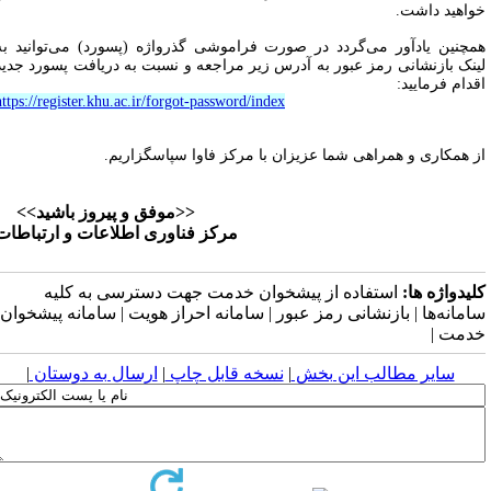
واهید داشت.
مچنین یادآور می‌گردد در صورت فراموشی گذرواژه‌‌ (پسورد) می‌توانید به
ینک بازنشانی رمز عبور به آدرس زیر‌ مراجعه و نسبت به دریافت پسورد جدید
قدام فرمایید:
https://register.khu.ac.ir/forgot-password/index
ز همکاری و همراهی شما عزیزان با مرکز فاوا سپاسگزاریم.
<<موفق و پیروز باشید>>
مرکز فناوری اطلاعات و ارتباطات
لیدواژه ها:
استفاده از پیشخوان خدمت جهت دسترسی به کلیه
امانه‌ها | بازنشانی رمز عبور | سامانه احراز هویت | سامانه پیشخوان
دمت |
سایر مطالب این بخش
|
نسخه قابل چاپ
|
ارسال به دوستان
|