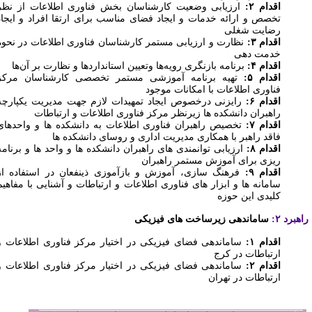
اقدام ۲:
ارزیابی وضعیت کارشناسان بخش فناوری اطلاعات از نظر
تخصص و ارائه خدمات و ایجاد فضای مناسب برای ارتقا افراد و ایجاد
رضایت شغلی
اقدام ۳:
نظارت و ارزیابی مستمر کارشناسان فناوری اطلاعات در نحوه
خدمت دهی
اقدام ۴:
برنامه بازنگری رویه‌ها وتعیین استانداردها و نظارت بر آن‌ها
اقدام ۵:
تهیه برنامه آموزشی مستمر تخصصی کارشناسان مرکز
فناوری اطلاعات با امکانات موجود
اقدام ۶:
رایزنی درخصوص ایجاد تمهیدات لازم جهت مدیریت یکپارچه
راهبران دانشکده ها زیرنظر مرکز فناوری اطلاعات و ارتباطات
اقدام ۷:
تخصیص راهبران فناوری اطلاعات به دانشکده ها و واحدهای
فاقد راهبر با همکاری مدیریت اداری و روسای دانشکده ها
اقدام ۸:
ارزیابی توانمندی های راهبران دانشکده ها و واحد ها و برنامه
ریزی برای آموزش مستمر راهبران
اقدام ۹:
فرهنگ سازی، آموزش و بازآموزی ذینفعان در استفاده از
سامانه ها و ابزار های فناوری اطلاعات و ارتباطات و آشنایی با مفاهیم
کلیدی این حوزه
هبرد ۲:
ساماندهی زیرساخت های فیزیکی
اقدام ۱:
ساماندهی فضای فیزیکی در اختیار مرکز فناوری اطلاعات و
ارتباطات در کرج
اقدام ۲:
ساماندهی فضای فیزیکی در اختیار مرکز فناوری اطلاعات و
ارتباطات در تهران