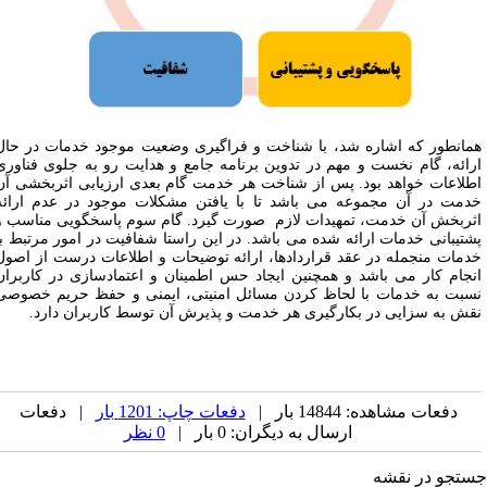
مانطور که اشاره شد، با شناخت و فراگیری وضعیت موجود خدمات در حال
رائه، گام نخست و مهم در تدوین برنامه جامع و هدایت رو به جلوی فناوری
طلاعات خواهد بود. پس از شناخت هر خدمت گام بعدی ارزیابی اثربخشی آن
دمت در آن مجموعه می باشد تا با یافتن مشکلات موجود در عدم ارائه
ثربخش آن خدمت، تمهیدات لازم صورت گیرد. گام سوم پاسخگویی مناسب و
شتیبانی خدمات ارائه شده می باشد. در این راستا شفافیت در امور مرتبط با
دمات منجمله در عقد قراردادها، ارائه توضیحات و اطلاعات درست از اصول
نجام کار می باشد و همچنین ایجاد حس اطمینان و اعتمادسازی در کاربران
سبت به خدمات با لحاظ کردن مسائل امنیتی، ایمنی و حفظ حریم خصوصی
قش به سزایی در بکارگیری هر خدمت و پذیرش آن توسط کاربران دارد.
دفعات مشاهده: 14844 بار |
دفعات چاپ: 1201 بار
| دفعات
ارسال به دیگران: 0 بار |
0 نظر
تجو در نقشه