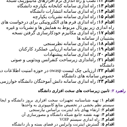
اقدام ۱۲:
نصب و راه اندازی نرم افزارهای مانیتورینگ شبکه
اقدام ۱۳:
راه اندازی سامانه کتابخانه یکپارچه دانشگاه
اقدام ۱۴:
راه اندازی سامانه انتشارات دانشگاه
اقدام ۱۵:
راه اندازی سامانه نشریات یکپارچه
اقدام ۱۶:
راه اندازی فرم های الکترونیکی برای درخواست های
راه اندازی زیر پورتال مربوط به همایش ها و نشریات و غیره
اقدام ۱۷:
راه اندازی مکانیزم خودکارسازی گرفتن نسخه
پشتیبان از سامانه ها
اقدام ۱۸:
راه اندازی سامانه نظرسنجی
اقدام ۱۹:
راه اندازی سامانه ارزیابی عملکرد کارکنان
اقدام ۲۰:
راه اندازی سامانه پیشنهادات
اقدام ۲۱:
راه‌اندازی زیرساخت کنفرانس ویدئویی و صوتی
دانشگاه
اقدام ۲۲:
ارزیابی چک لیست
owasp
در حوزه امنیت اطلاعات در
خصوص سامانه های دانشگاه
اقدام ۲۳:
راه اندازی سامانه دانش آموختگان دانشگاه خوارزمی
هبرد ۲:
تامین زیرساخت های سخت افزاری دانشگاه
اقدام ۱:
تهیه شناسنامه تجهیزات سخت افزاری بروز دانشگاه و ایجاد
سیستم نظم بخشی در تخصیص منابع کامپیوتری به واحدها
اقدام ۲:
ارتقاء پهنای باند اینترنت براساس نیازسنجی
اقدام ۳:
تهیه نقشه جامع شبکه دانشگاه و مصورسازی آن
اقدام ۴:
راه اندازی سیستم
VOIP
اقدام ۵:
گسترش اینترنت وایرلس در فضای بسته و باز دانشگاه