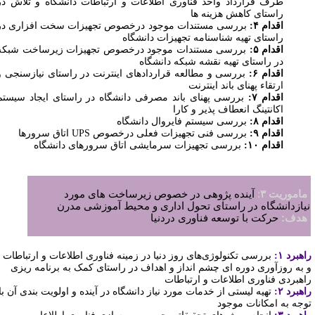
طرف قرارداد واحد فناوری اطلاعات و ارتباطات دانشگاه و تلاش در
راستای کاهش هزینه ها
اقدام ۴:
بررسی مستندات موجود درخصوص تجهیزات سخت افزاری در
راستای تهیه شناسنامه تجهیزات دانشگاه
اقدام ۵:
بررسی مستندات موجود درخصوص تجهیزات زیرساخت شبکه
در راستای تهیه نقشه شبکه دانشگاه
اقدام ۶:
بررسی و مطالعه قراردادهای اینترنت در راستای نیازسنجی و
ارتقاء پهنای باند اینترنت
اقدام ۷:
بررسی پهنای باند مصرفی دانشگاه در راستای ایجاد سیستم
اکانتینگ انعطاف پذیر و کارا
اقدام ۸:
بررسی سیستم فایروال دانشگاه
اقدام ۹:
بررسی فنی تجهیزات فعلی درخصوص
UPS
اتاق سرورها
اقدام ۱۰:
بررسی تجهیزات سرمایشی اتاق سرورهای دانشگاه
اموریت ۳
:
آینده پژوهی در خصوص زیرساخت های مورد
یازدانشگاه در
راستای تحول اداری و محیط آموزشی مدرن
دف:
حرکت با توسعه فناوری دردنیا
هبرد ۱:
بررسی تکنولوژی‌های روز دنیا در زمینه فناوری اطلاعات و ارتباطات
 به روزآوری دوره ای چشم انداز و اهداف در راستای کمک به برنامه ریزی
اهبردی
فناوری اطلاعات و ارتباطات
هبرد ۲:
تهیه لیستی از خدمات مورد نیاز دانشگاه در آینده و اولویت بندی آن با
وجه به امکانات موجود