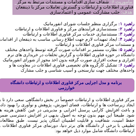
ماموریت ۶:
شفاف سازی اقدامات و مستندات مرتبط به مرکز
ناوری
اطلاعات و ارتباطات و گسترش تعاملات مرکز با ذینفعان
هدف:
جلب مشارکت عمومی و اعتمادسازی
هبرد ۱:
برگزاری منظم جلسات شورای انفورماتیک
هبرد ۲:
مستندسازی فرآیندهای مرکز و فناوری اطلاعات و ارتباطات
هبرد ۳:
مستندسازی خدمات مرکز فناوری اطلاعات و ارتباطات
هبرد ۴:
ایجاد تمهیدات لازم جهت اطلاع رسانی مناسب به ذینفعان از اقدامات
 مستندات مرکز فناوری اطلاعات و ارتباطات
هبرد ۵:
نظارت مستمر بر اقدامات صورت گرفته توسط واحدهای مختلف
انشگاه در حوزه فناوری اطلاعات و گزارش تخلفات در خریداری های نرم
فزاری
و سخت
افزاری صورت گرفته بدون اخذ مجوز از شورای انفورماتیک
هبرد ۶:
تشکیل کارگروه های تخصصی فناوری اطلاعات در معاونت ها و
احدهای مختلف جهت نیازسنجی و آسیب شناسی و جلب مشارک
برنامه و مدل اجرایی مرکز فناوری اطلاعات و ارتباطات دانشگاه
خوارزمی
رکز
فناوری اطلاعات و ارتباطات خصوصاً در بخش دانشگاهی سعی دارد تا با
یجاد زیرساخت ها و ارتباطات، فضای آموزش، پژوهش و نوآوری را بهبود داده
 باعث افزایش کارایی پرسنل اجرایی و مدیریتی در عین کاهش هزینه ها
ود. طبیعتاً این مهم بدون توجه به اصول بدیهی در افزایش دسترسی ضمن
فظ امنیت، شفافیت و قابلیت اطمینان امکان پذیر نیست.
طبق مطالعات
طبیقی با برخی از دانشگاه های برتر دنیا، دورنمای مرکز فناوری اطلاعات و
رتباطات دانشگاه شامل موارد ذیل خواهد بود: