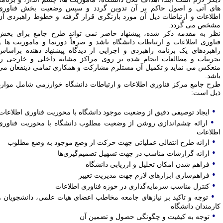
ای آتی و اصول حاکم بر آن تدوین گردد و سپس وضعیت بخش فناوری
طلاعات و ارتباطات ذیل آن مورد بازنگری قرار گرفته و خطوط راهبردی آن
شخص می گردد.
ظر به مقدمه ذکر شده، پیشنهاد حاضر نمی تواند طرح جامع برای بخش
ناوری اطلاعات و ارتباطات دانشگاه باشد و صرفاً دورنما و ماموریت ها و
اهبردهای یک برنامه راهبردی و اجرایی از دیدگاه پیشنهاد دهنده براساس
جربیات و مطالعات انجام شده بر روی مراکز مشابه داخلی و خارجی را
نعکس می نماید و تکمیل آن مستلزم مشارکت و همکاری تمامی ذینفعان می
اشد.
رح جامع مرکز فناوری اطلاعات و ارتباطات دانشگاه خوارزمی شامل موارد
یل است:
•
ایجاد توصیفی دقیق از وضعیت موجود دانشگاه با محوریت فناوری اطلاعات
•
ارائه چشم‌اندازی روشن از وضعیت مطلوب دانشگاه با محوریت فناوری
طلاعات
•
ارائه طرح انتقالی عملیاتی جهت حرکت از وضع موجود به وضع مطلوب
•
ارائه گزارشات مناسب در جهت تسهیل تصمیم‌گیری‌ها
•
فراهم شدن امکان تحلیل و ارزیابی دانشگاه
•
فراهم‌سازی ابزارهای لازم جهت مدیریت تغییر
•
کنترل مناسب سرمایه‌گذاری در حوزه فناوری اطلاعات
•
توجه و تاکید بر نیازهای جامعه مخاطب اعضای هیات علمی، دانشجویان و
ارمندان دانشگاه
•
توجه به کیفیت و چگونگی حصول و تضمین آن