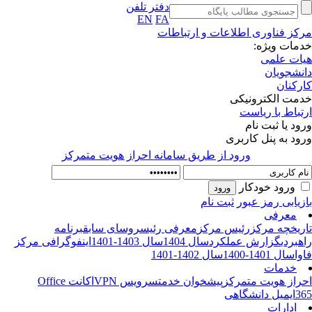
دفتر تلفن
EN
FA
کز فناوری اطلاعات و ارتباطات
مات ویژه:
ات علمی
نشجویان
رکنان
مت الکترونیکی
تباط با ریاست
ود یا ثبت نام
ود به پنل کاربری
ورود از طريق سامانه احراز هويت متمركز
ورود خودکار
زیابی رمز عبور
ثبت نام
معرفی
ریخچه مرکز
رئیس مرکز
معرفی رئیس
روسای سابق
برنامه
هبردی
گزارش عملکرد
سال 1404
سال 1403-1401
اینفوگرافی مرکز
وا
سال 1401-1400
سال 1402-1401
خدمات
راز هویت متمرکز
پیشخوان خدمت
سرویس VPN
اکانت Office
3
ایمیل دانشگاهی
ادارات