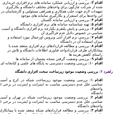
اقدام ۳:
بررسی و ارزیابی عملکرد سامانه های نرم افزاری خریداری
شده از شرکت چارگون برای واحدهای مختلف دانشگاه و بکارگیری
تمهیدات لازم
جهت جلب همکاری و همراهی مسئولین و کارشناسان در
این واحدها برای استقرار و بکارگیری سامانه های موجود
اقدام ۴:
بررسی و ارزیابی سامانه گلستان
اقدام ۵:
تهیه شناسنامه سامانه های نرم افزاری دانشگاه
اقدام ۶:
بررسی و پایش پلتفرم یکپارچه نرم افزاری دانشگاه و آسیب
شناسی در خصوص دلایل عدم فراگیری آن
اقدام ۷:
بررسی نرم افزار آنتی ویروس اورجینال مورد استفاده و
میزان استفاده آن در دانشگاه
اقدام ۸:
بررسی و مطالعه قراردادهای نرم افزاری منعقد شده با
پیمانکاران طرف قراردادواحد فناوری اطلاعات دانشگاه و تلاش در
راستای کاهش هزینه ها
اقدام ۹:
بررسی وضعیت گرفتن نسخه پشتیبان از سامانه ها
اقدام ۱۰:
بررسی وضعیت دسترسی به پایگاه های علمی و کتابخانه ای
هبرد ۲:
بررسی وضعیت موجود زیرساخت سخت افزاری دانشگاه
اقدام ۱:
بررسی وضعیت موجود زیرساخت شبکه در کرج و آسیب
شناسی علل عدم دسترسی مناسب به اینترانت و اینترنت در برخی از
واحدهای
دانشگاه
اقدام ۲:
بررسی وضعیت موجود زیرساخت شبکه در تهران و آسیب
شناسی علل عدم دسترسی مناسب به اینترانت و اینترنت در برخی از
واحدهای دانشگاه
اقدام ۳:
بررسی و مطالعه قراردادهای شبکه منعقد شده با پیمانکاران