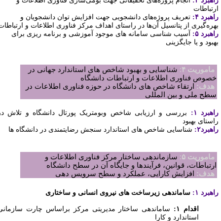
هبرد ۳:
انجام پروژه‌های تحقیقاتی جهت بومی‌سازی فناوری اطلاعات و
رتباطات
هبرد ۴:
تعریف پروژه‌های دانشجویی جهت افزایش توان دانشجویان و
هره‌گیری از پتانسیل آ‌ن‌ها در راستای اهداف مرکز فناوری اطلاعات و ارتباطات
هبرد ۵:
آسیب شناسی سامانه های موجود آموزشی و برنامه ریزی برای
هبود و یا جایگزینی
ماموریت ۴
:
شناسایی و بهبود شاخص های استاندارد جهانی در
صوص فناوری اطلاعات و ارتباطات دانشگاه
هدف:
ارتقاء شاخص های دانشگاه در حوزه فناوری اطلاعات در
طح ملی و بین المللی
هبرد ۱:
بررسی و ارزیابی شاخص وبومتریک پورتال دانشگاه و تلاش در
استای بهبود
هبرد۲:
شناسایی شاخص های استاندارد سنجش رضایتمندی در دانشگاه ها
ماموریت ۵
:
سازماندهی ساختار مرکز فناوری اطلاعات و
رتباطات، قوانین، فرآیندها و جایگاه آن در سطح دانشگاه
هدف:
افزایش کارایی، عملکرد و سطح سرویس دهی
هبرد ۱:
ساماندهی زیرساخت های نیروی انسانی و ساختاری
اقدام ۱:
ساماندهی ساختار مدیریتی مرکز براساس چارت سازمانی
استاندارد و کارا