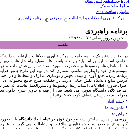
زیابی عملکرد کارکنان
مانه لجستیک
یکروسافت 365
مرکز فناوری اطلاعات و ارتباطات
معرفی
برنامه راهبردی
رنامه راهبردی
آخرین بروزرسانی: ۱۳۹۸/۱۰/۷ |
مقدمه
ر اختیار داشتن یک برنامه جامع در مرکز فناوری اطلاعات و ارتباطات دانشگاه
لزامی است. این برنامه باید بتواند سیاست ها، اصول، راه حل ها، سرویس
ا، استانداردها، رهنمودها و محصولات مورد استفاده را پوشش داده و زیر
یستم های خود را بطریق مناسب معماری کند. در تهیه این طرح جامع، فرآیند
رنامه ریزی، جمع آوری و تهیه، تجهیز و نوسازی، تدارک واسط ها و در اختیار
رفتن منابع دانشگاه نقش حیاتی دارند. در حقیقت طرح جامع مجموعه ای از
صول فناوری اطلاعات، استانداردها، رهنمودها و دستورالعمل هاست که نظر به
هداف کلان دانشگاه تدوین می شود. قبل از تهیه و تدوین طرح جامع، سه
قوله باید به درستی شفاف گردد که عبارتند از:
چشم انداز
ماموریت ها
راهبردها
ررسی و مدون ساختن سه موضوع فوق در
تمام ابعاد دانشگاه
باید صورت
یرد و تنها منحصر به بخش فناوری اطلاعات و ارتباطات نمی گردد. به عبارت
یگر لازم است ابتدا اهداف کلان دانشگاه، ماموریت ها، چشم انداز، و برنامه