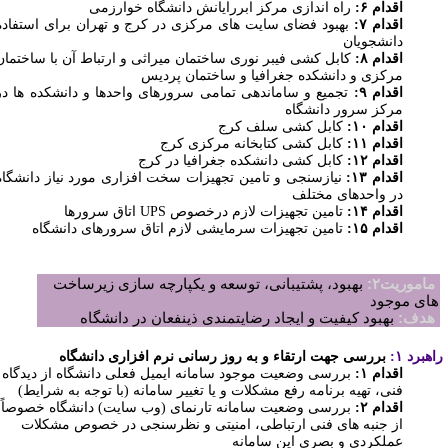
اقدام ۶:
راه اندازی مرکز ابررایانش دانشگاه خوارزمی
اقدام ۷:
بهبود فضای سایت های مرکزی در کرج و تهران برای استفاده
دانشجویان
اقدام ۸:
کابل کشی فیبر نوری ساختمان میراثی و ارتباط آن با ساختمان
مرکزی و دانشکده جغرافیا و ساختمان پردیس
اقدام ۹:
تجمیع و ساماندهی تمامی سرورهای واحدها و دانشکده ها در
مرکز سرور دانشگاه
اقدام ۱۰:
کابل کشی سلف کرج
اقدام ۱۱:
کابل کشی کتابخانه مرکزی کرج
اقدام ۱۲:
کابل کشی دانشکده جغرافیا در کرج
اقدام ۱۳:
نیازسنجی و تامین تجهیزات سخت افزاری مورد نیاز دانشگاه
در واحدهای مختلف
اقدام ۱۴:
تامین تجهیزات لازم درخصوص
UPS
اتاق سرورها
اقدام ۱۵:
تامین تجهیزات سرمایشی لازم اتاق سرورهای دانشگاه
ماموریت۲:
بهبود، پشتیبانی، توسعه و یکپارچه سازی زیرساخت
ای موجود
دف:
بهبود کیفیت و ایجاد رضایتمندی ذینفعان در دانشگاه
هبرد ۱:
بررسی جهت ارتقاء و به روز رسانی نرم افزاری دانشگاه
اقدام ۱:
بررسی وضعیت موجود سامانه ایمیل فعلی دانشگاه از دیدگاه
فنی، تهیه برنامه رفع مشکلات و یا تغییر سامانه (با توجه به شرایط)
اقدام ۲:
بررسی وضعیت سامانه تارنمای (وب سایت) دانشگاه خصوصاً
از جنبه های فنی ارتباطی، امنیتی و نظرسنجی در خصوص مشکلات
عملکردی و
بصری این سامانه