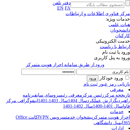
دفتر تلفن
EN
FA
کز فناوری اطلاعات و ارتباطات
مات ویژه:
ات علمی
نشجویان
رکنان
مت الکترونیکی
تباط با ریاست
ود یا ثبت نام
ود به پنل کاربری
ورود از طريق سامانه احراز هويت متمركز
ورود خودکار
زیابی رمز عبور
ثبت نام
معرفی
ریخچه مرکز
رئیس مرکز
معرفی رئیس
روسای سابق
برنامه
هبردی
گزارش عملکرد
سال 1404
سال 1403-1401
اینفوگرافی مرکز
وا
سال 1401-1400
سال 1402-1401
خدمات
راز هویت متمرکز
پیشخوان خدمت
سرویس VPN
اکانت Office
3
ایمیل دانشگاهی
ادارات