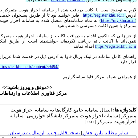
ازم به توضیح است با اکانت دریافت شده از سامانه احراز هویت متمرکز به
درس
https://register.khu.ac.ir
قادر خواهید بود تا از طریق پیشخوان خدمت
https://my.khu.ac.i
)
به تمام سامانه‌های متصل شده به سامانه احراز هویت
تمرکز با همین اکانت دسترسی داشته باشید.
ز عزیزانی که تاکنون اقدام به دریافت اکانت از سامانه احراز هویت متمرکز
نموده‌اند یا اکانت دائم دریافت نکرده‌اند خواهشمند است از طریق لینک
https://register.khu.ac.i
اقدام نمایند.
اهنمای کامل سامانه در لینک پرتال فاوا به آدرس ذیل در خدمت شما عزیزان
رار دارد.
https://ict.khu.ac.ir/content/59494/
ز همراهی شما با مرکز فاوا سپاسگزاریم.
<<موفق و پیروز باشید>>
مرکز فناوری اطلاعات و ارتباطات
لیدواژه ها:
اتصال سامانه جامع کارگاه‌ها به سامانه احراز هویت
تمرکز | سامانه احراز هویت متمرکز دانشگاه خوارزمی | سامانه
حراز هویت متمرکز | sso |
سایر مطالب این بخش
|
نسخه قابل چاپ
|
ارسال به دوستان
|